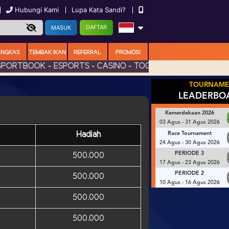
Hubungi Kami
Lupa Kata Sandi?
DAFTAR
ANGKAS
TEMBAK IKAN
REFERRAL
PROMOSI
NO - TOGEL Terlengkap & Terpercaya | | Extra Bonus 25K 
Hadiah
500.000
500.000
500.000
500.000