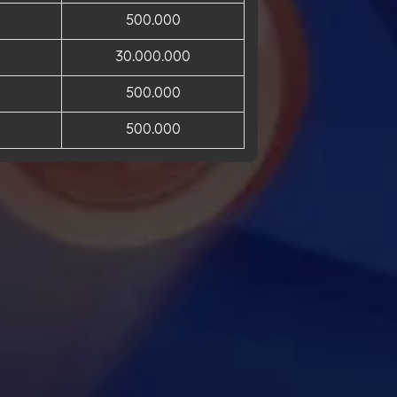
500.000
30.000.000
500.000
500.000